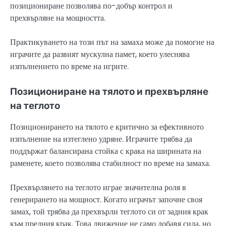
позициониране позволява по-добър контрол и
прехвърляне на мощността.
Практикуването на този път на замаха може да помогне на
играчите да развият мускулна памет, което улеснява
изпълнението по време на игрите.
Позициониране на тялото и прехвърляне
на теглото
Позиционирането на тялото е критично за ефективното
изпълнение на изтеглено удряне. Играчите трябва да
поддържат балансирана стойка с крака на ширината на
раменете, което позволява стабилност по време на замаха.
Прехвърлянето на теглото играе значителна роля в
генерирането на мощност. Когато играчът започне своя
замах, той трябва да прехвърли теглото си от задния крак
към предния крак. Това движение не само добавя сила, но