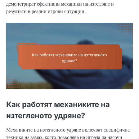
демонстрират ефективни механики на изтегляне и
резултати в реални игрови ситуации.
Как работят механиките на
изтегленото удряне?
Механиките на изтегленото удряне включват специфична
техника на замах, която позволява на играча да насочи