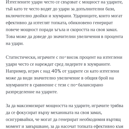
Изтеглените удари често се свързват с мощност на ударите,
тъй като те често водят до удари за допълнителни бази,
включително двойки и хоумрани. Ударниците, които могат
ефективно да изтеглят топката, обикновено генерират
повече мощност поради ъгъла и скоростта на своя замах.
Това може да доведе до значителни увеличения в процента
на удари.
Статистически, играчите с по-висок процент на изтеглени
удари често се нареждат сред лидерите в хоумраните.
Например, играч с над 40% от ударите си като изтеглени
може да види значително увеличение в общия брой на
хоумраните в сравнение с тези с по-балансирано
разпределение на ударите.
За да максимизират мощността на ударите, играчите трябва
да се фокусират върху механиката на своя замах,
осигурявайки, че могат да генерират необходимия въртящ
момент и завършване, за да насочат топката ефективно към