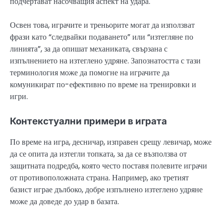
подчертават насочващия аспект на удара.
Освен това, играчите и треньорите могат да използват
фрази като “следвайки подаването” или “изтегляне по
линията”, за да опишат механиката, свързана с
изпълнението на изтеглено удряне. Запознатостта с тази
терминология може да помогне на играчите да
комуникират по-ефективно по време на тренировки и
игри.
Контекстуални примери в играта
По време на игра, десничар, изправен срещу левичар, може
да се опита да изтегли топката, за да се възползва от
защитната подредба, която често поставя полевите играчи
от противоположната страна. Например, ако третият
базист играе дълбоко, добре изпълнено изтеглено удряне
може да доведе до удар в базата.