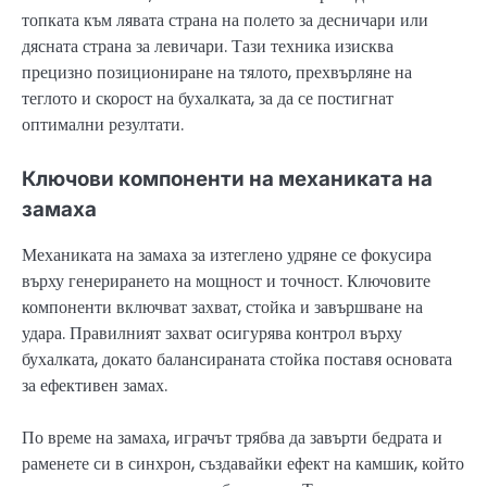
топката към лявата страна на полето за десничари или
дясната страна за левичари. Тази техника изисква
прецизно позициониране на тялото, прехвърляне на
теглото и скорост на бухалката, за да се постигнат
оптимални резултати.
Ключови компоненти на механиката на
замаха
Механиката на замаха за изтеглено удряне се фокусира
върху генерирането на мощност и точност. Ключовите
компоненти включват захват, стойка и завършване на
удара. Правилният захват осигурява контрол върху
бухалката, докато балансираната стойка поставя основата
за ефективен замах.
По време на замаха, играчът трябва да завърти бедрата и
раменете си в синхрон, създавайки ефект на камшик, който