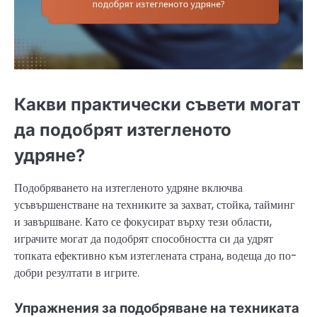
Какви практически съвети могат
да подобрят изтегленото
удряне?
Подобряването на изтегленото удряне включва
усъвършенстване на техниките за захват, стойка, тайминг
и завършване. Като се фокусират върху тези области,
играчите могат да подобрят способността си да удрят
топката ефективно към изтеглената страна, водеща до по-
добри резултати в игрите.
Упражнения за подобряване на техниката