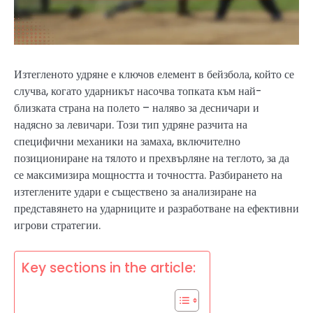
Изтегленото удряне е ключов елемент в бейзбола, който се
случва, когато ударникът насочва топката към най-
близката страна на полето – наляво за десничари и
надясно за левичари. Този тип удряне разчита на
специфични механики на замаха, включително
позициониране на тялото и прехвърляне на теглото, за да
се максимизира мощността и точността. Разбирането на
изтеглените удари е съществено за анализиране на
представянето на ударниците и разработване на ефективни
игрови стратегии.
Key sections in the article: