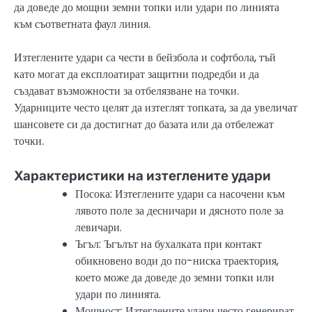
да доведе до мощни земни топки или удари по линията
към съответната фаул линия.
Изтеглените удари са чести в бейзбола и софтбола, тъй
като могат да експлоатират защитни подредби и да
създават възможности за отбелязване на точки.
Ударниците често целят да изтеглят топката, за да увеличат
шансовете си да достигнат до базата или да отбележат
точки.
Характеристики на изтеглените удари
Посока: Изтеглените удари са насочени към
лявото поле за десничари и дясното поле за
левичари.
Ъгъл: Ъгълът на бухалката при контакт
обикновено води до по-ниска траектория,
което може да доведе до земни топки или
удари по линията.
Мощност: Изтеглените удари често генерират