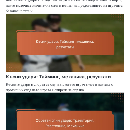
които включват значителна сила и влияят на представянето на играчите,
безопасността и…
Късни удари: Тайминг, механика, резултати
Късните удари в спорта се случват, когато играч влезе в контакт с
противник след като играта е свирена за спряна…