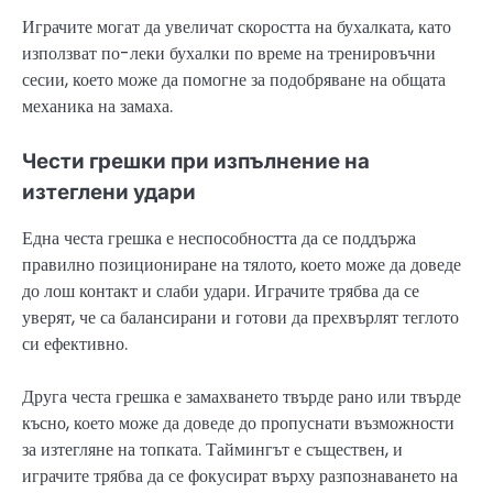
Играчите могат да увеличат скоростта на бухалката, като
използват по-леки бухалки по време на тренировъчни
сесии, което може да помогне за подобряване на общата
механика на замаха.
Чести грешки при изпълнение на
изтеглени удари
Една честа грешка е неспособността да се поддържа
правилно позициониране на тялото, което може да доведе
до лош контакт и слаби удари. Играчите трябва да се
уверят, че са балансирани и готови да прехвърлят теглото
си ефективно.
Друга честа грешка е замахването твърде рано или твърде
късно, което може да доведе до пропуснати възможности
за изтегляне на топката. Таймингът е съществен, и
играчите трябва да се фокусират върху разпознаването на