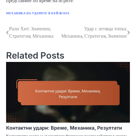
представяне по време на игрите.
МЕХАНИКА НА УДАРИТЕ В БЕЙЗБОЛА
Рали Хит: Значение,
Удар с летяща топка:
Post
Стратегия, Механика
Механика, Стратегия, Значение
navigation
Related Posts
Контактни удари: Време, Механика, Резултати
Контактните удари са съществени физически взаимодействия в спорта,