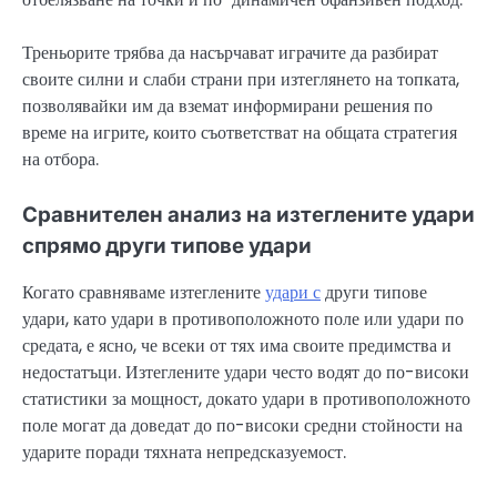
Треньорите трябва да насърчават играчите да разбират
своите силни и слаби страни при изтеглянето на топката,
позволявайки им да вземат информирани решения по
време на игрите, които съответстват на общата стратегия
на отбора.
Сравнителен анализ на изтеглените удари
спрямо други типове удари
Когато сравняваме изтеглените
удари с
други типове
удари, като удари в противоположното поле или удари по
средата, е ясно, че всеки от тях има своите предимства и
недостатъци. Изтеглените удари често водят до по-високи
статистики за мощност, докато удари в противоположното
поле могат да доведат до по-високи средни стойности на
ударите поради тяхната непредсказуемост.