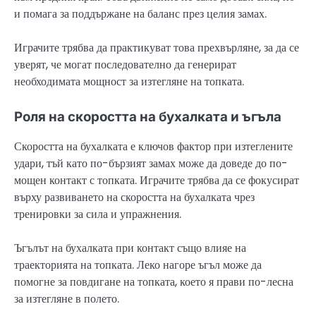
и помага за поддържане на баланс през целия замах.
Играчите трябва да практикуват това прехвърляне, за да се
уверят, че могат последователно да генерират
необходимата мощност за изтегляне на топката.
Роля на скоростта на бухалката и ъгъла
Скоростта на бухалката е ключов фактор при изтеглените
удари, тъй като по-бързият замах може да доведе до по-
мощен контакт с топката. Играчите трябва да се фокусират
върху развиването на скоростта на бухалката чрез
тренировки за сила и упражнения.
Ъгълът на бухалката при контакт също влияе на
траекторията на топката. Леко нагоре ъгъл може да
помогне за повдигане на топката, което я прави по-лесна
за изтегляне в полето.