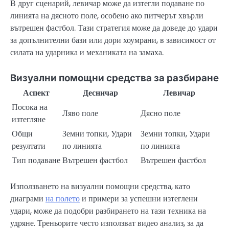
В друг сценарий, левичар може да изтегли подаване по
линията на дясното поле, особено ако питчерът хвърли
вътрешен фастбол. Тази стратегия може да доведе до удари
за допълнителни бази или дори хоумрани, в зависимост от
силата на ударника и механиката на замаха.
Визуални помощни средства за разбиране
Аспект
Десничар
Левичар
Посока на
Ляво поле
Дясно поле
изтегляне
Общи
Земни топки, Удари
Земни топки, Удари
резултати
по линията
по линията
Тип подаване
Вътрешен фастбол
Вътрешен фастбол
Използването на визуални помощни средства, като
диаграми
на полето
и примери за успешни изтеглени
удари, може да подобри разбирането на тази техника на
удряне. Треньорите често използват видео анализ, за да