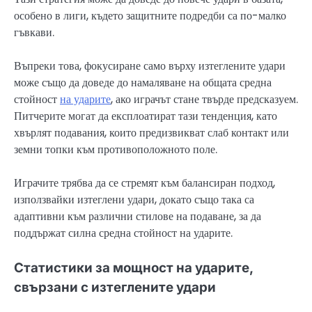
особено в лиги, където защитните подредби са по-малко
гъвкави.
Въпреки това, фокусиране само върху изтеглените удари
може също да доведе до намаляване на общата средна
стойност
на ударите
, ако играчът стане твърде предсказуем.
Питчерите могат да експлоатират тази тенденция, като
хвърлят подавания, които предизвикват слаб контакт или
земни топки към противоположното поле.
Играчите трябва да се стремят към балансиран подход,
използвайки изтеглени удари, докато също така са
адаптивни към различни стилове на подаване, за да
поддържат силна средна стойност на ударите.
Статистики за мощност на ударите,
свързани с изтеглените удари