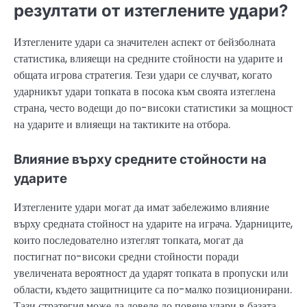
резултати от изтеглените удари?
Изтеглените удари са значителен аспект от бейзболната
статистика, влияещи на средните стойности на ударите и
общата игрова стратегия. Тези удари се случват, когато
ударникът удари топката в посока към своята изтеглена
страна, често водещи до по-високи статистики за мощност
на ударите и влияещи на тактиките на отбора.
Влияние върху средните стойности на
ударите
Изтеглените удари могат да имат забележимо влияние
върху средната стойност на ударите на играча. Ударниците,
които последователно изтеглят топката, могат да
постигнат по-високи средни стойности поради
увеличената вероятност да ударят топката в пропуски или
области, където защитниците са по-малко позиционирани.
Тази стратегия може да доведе до повече удари в базата,