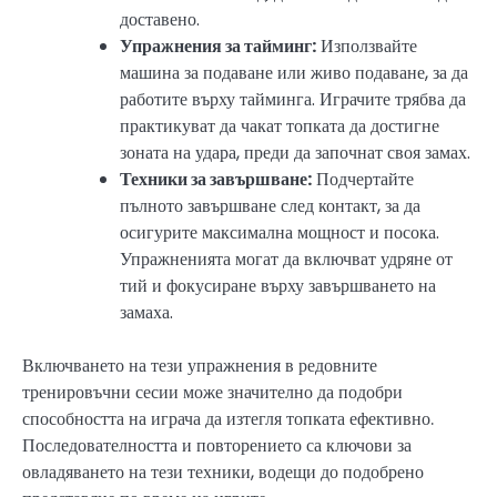
доставено.
Упражнения за тайминг:
Използвайте
машина за подаване или живо подаване, за да
работите върху тайминга. Играчите трябва да
практикуват да чакат топката да достигне
зоната на удара, преди да започнат своя замах.
Техники за завършване:
Подчертайте
пълното завършване след контакт, за да
осигурите максимална мощност и посока.
Упражненията могат да включват удряне от
тий и фокусиране върху завършването на
замаха.
Включването на тези упражнения в редовните
тренировъчни сесии може значително да подобри
способността на играча да изтегля топката ефективно.
Последователността и повторението са ключови за
овладяването на тези техники, водещи до подобрено