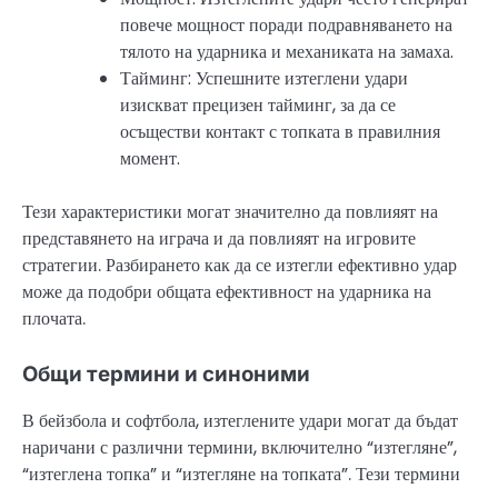
повече мощност поради подравняването на
тялото на ударника и механиката на замаха.
Тайминг: Успешните изтеглени удари
изискват прецизен тайминг, за да се
осъществи контакт с топката в правилния
момент.
Тези характеристики могат значително да повлияят на
представянето на играча и да повлияят на игровите
стратегии. Разбирането как да се изтегли ефективно удар
може да подобри общата ефективност на ударника на
плочата.
Общи термини и синоними
В бейзбола и софтбола, изтеглените удари могат да бъдат
наричани с различни термини, включително “изтегляне”,
“изтеглена топка” и “изтегляне на топката”. Тези термини