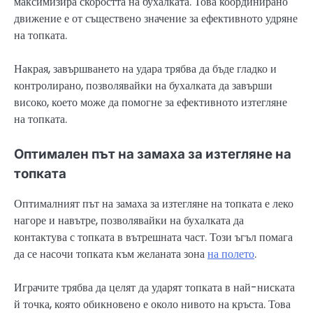
максимизира скоростта на бухалката. Това координирано
движение е от съществено значение за ефективното удряне
на топката.
Накрая, завършването на удара трябва да бъде гладко и
контролирано, позволявайки на бухалката да завърши
високо, което може да помогне за ефективното изтегляне
на топката.
Оптимален път на замаха за изтегляне на
топката
Оптималният път на замаха за изтегляне на топката е леко
нагоре и навътре, позволявайки на бухалката да
контактува с топката в вътрешната част. Този ъгъл помага
да се насочи топката към желаната зона
на полето
.
Играчите трябва да целят да ударят топката в най-ниската
й точка, която обикновено е около нивото на кръста. Това