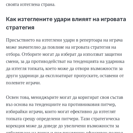
своята изтеглена страна.
Как изтеглените удари влияят на игровата
стратегия
Присъствието на изтеглени удари в репертоара на играча
може значително да повлияе на игровата стратегия на
отбора. Отборите могат да изберат да използват защитни
смени, за да противодействат на тенденцията на ударника
да изтегля топката, което може да отвори възможности за
други ударници да експлоатират пропуските, оставени от
полевите играчи.
Освен това, мениджърите могат да коригират своя състав
въз основа на тенденциите на противниковия питчер,
избирайки играчи, които могат ефективно да изтеглят
топката срещу определени питчери. Тази стратегическа
корекция може да доведе до увеличени възможности за
отбелязване на точки и по-динамичен офанзивен подход.