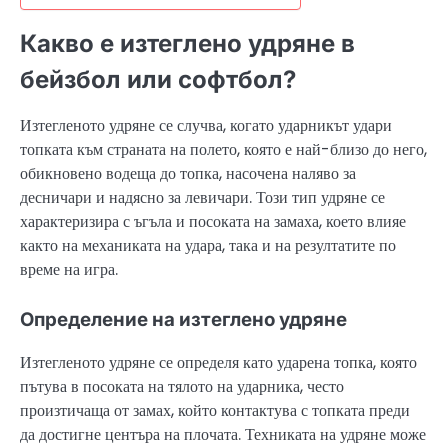
Какво е изтеглено удряне в
бейзбол или софтбол?
Изтегленото удряне се случва, когато ударникът удари
топката към страната на полето, която е най-близо до него,
обикновено водеща до топка, насочена наляво за
десничари и надясно за левичари. Този тип удряне се
характеризира с ъгъла и посоката на замаха, което влияе
както на механиката на удара, така и на резултатите по
време на игра.
Определение на изтеглено удряне
Изтегленото удряне се определя като ударена топка, която
пътува в посоката на тялото на ударника, често
произтичаща от замах, който контактува с топката преди
да достигне центъра на плочата. Техниката на удряне може