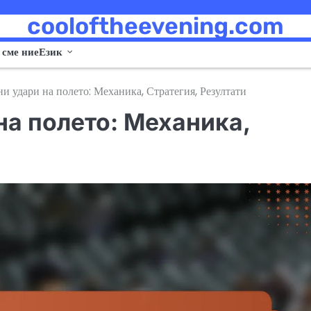
cooloftheevening.com
 сме ние
Език
 удари на полето: Механика, Стратегия, Резултати
а полето: Механика,