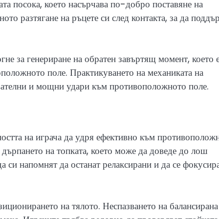
ата посока, което насърчава по-добро поставяне на
ното разтягане на ръцете си след контакта, за да поддъ
гне за генериране на обратен завъртящ момент, което 
оположното поле. Практикуването на механиката на
ователни и мощни удари към противоположното поле.
ността на играча да удря ефективно към противополож
 дърпането на топката, което може да доведе до лош
да си напомнят да останат релаксирани и да се фокусир
зиционирането на тялото. Неспазването на балансирана