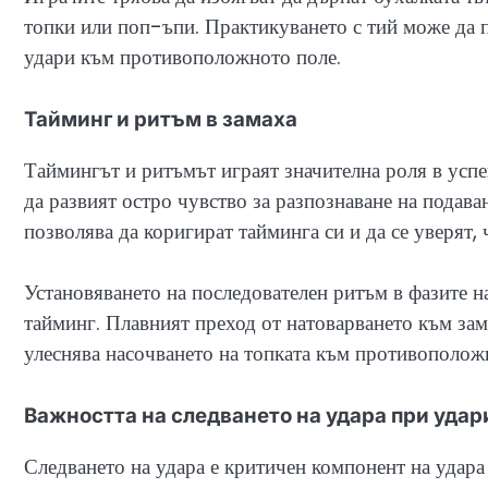
топки или поп-ъпи. Практикуването с тий може да п
удари към противоположното поле.
Тайминг и ритъм в замаха
Таймингът и ритъмът играят значителна роля в усп
да развият остро чувство за разпознаване на подава
позволява да коригират тайминга си и да се уверят,
Установяването на последователен ритъм в фазите н
тайминг. Плавният преход от натоварването към зам
улеснява насочването на топката към противополож
Важността на следването на удара при уда
Следването на удара е критичен компонент на удар