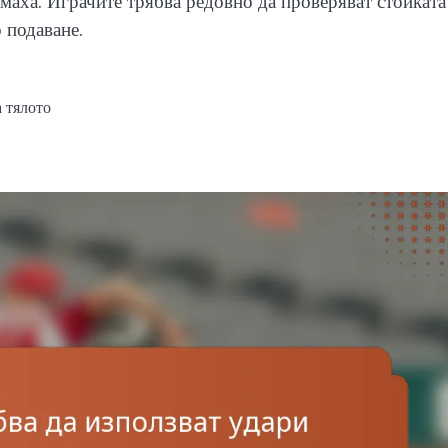
маха. Играчите трябва редовно да проверяват стойката
 подаване.
 тялото