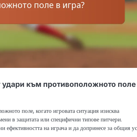
т удари към противоположното поле
ожното поле, когато игровата ситуация изисква
мени в защитата или специфични типове питчери.
и ефективността на играча и да допринесе за общия у