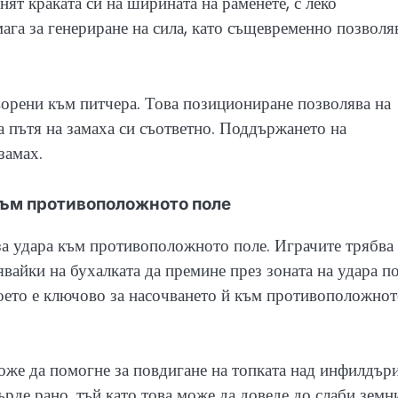
ят краката си на ширината на раменете, с леко
мага за генериране на сила, като същевременно позволя
творени към питчера. Това позициониране позволява на
 пътя на замаха си съответно. Поддържането на
замах.
 към противоположното поле
за удара към противоположното поле. Играчите трябва
явайки на бухалката да премине през зоната на удара п
 което е ключово за насочването й към противоположно
же да помогне за повдигане на топката над инфилдъри
ърде рано, тъй като това може да доведе до слаби земн