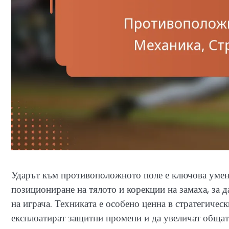
Ударът към противоположното поле е ключова умен
позициониране на тялото и корекции на замаха, за да
на играча. Техниката е особено ценна в стратегичес
експлоатират защитни промени и да увеличат общата