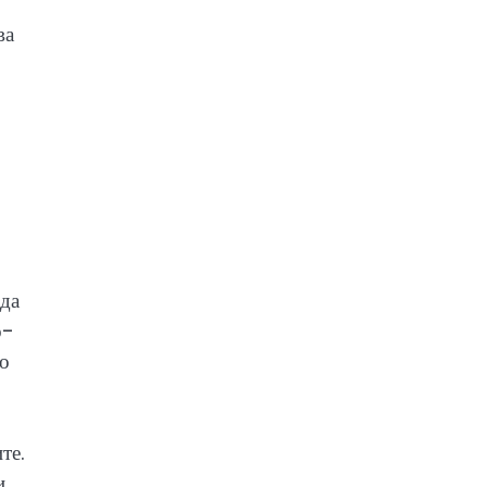
ва
 да
о-
то
те.
и