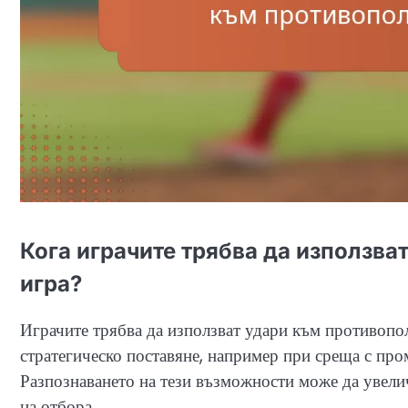
Кога играчите трябва да използва
игра?
Играчите трябва да използват удари към противопол
стратегическо поставяне, например при среща с про
Разпознаването на тези възможности може да увелич
на отбора.