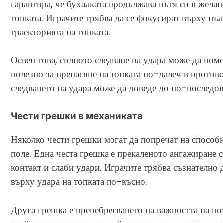
гарантира, че бухалката продължава пътя си в желан
топката. Играчите трябва да се фокусират върху пъл
траекторията на топката.
Освен това, силното следване на удара може да помо
полезно за пренасяне на топката по-далеч в против
следването на удара може да доведе до по-послед
Чести грешки в механиката
Няколко чести грешки могат да попречат на способ
поле. Една честа грешка е прекаленото ангажиране с
контакт и слаби удари. Играчите трябва съзнателно 
върху удара на топката по-късно.
Друга грешка е пренебрегването на важността на по