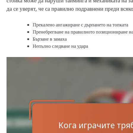
стойка може да наруши тайминга и механиката на за
да се уверят, че са правилно подравнени преди всяко
Прекалено ангажиране с дърпането на топката
Пренебрегване на правилното позициониране на
Бързане в замаха
Непълно следване на удара