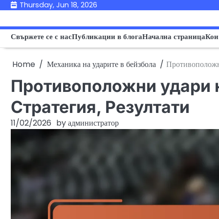
Skip
Thursday, Jun 18, 2026
to
content
Свържете се с нас
Публикации в блога
Начална страница
Кои
Home
Механика на ударите в бейзбола
Противоположни
Противоположни удари н
Стратегия, Резултати
11/02/2026
by
администратор