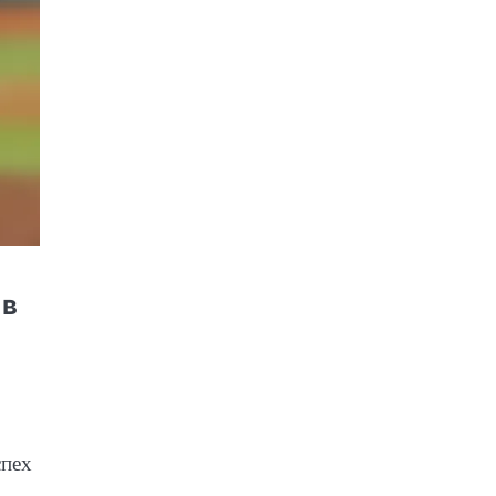
 в
спех