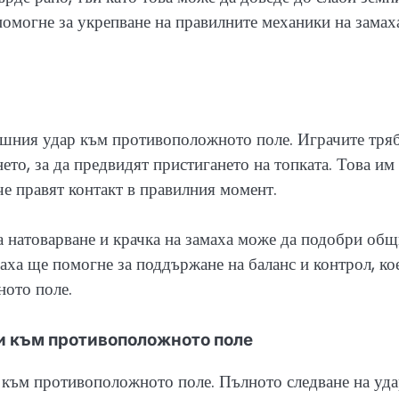
омогне за укрепване на правилните механики на замах
ешния удар към противоположното поле. Играчите тря
нето, за да предвидят пристигането на топката. Това им
 че правят контакт в правилния момент.
а натоварване и крачка на замаха може да подобри об
аха ще помогне за поддържане на баланс и контрол, ко
ното поле.
ри към противоположното поле
а към противоположното поле. Пълното следване на уда