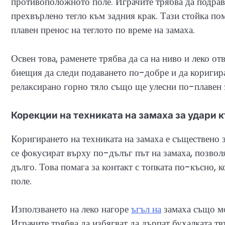
противоположното поле. Играчите трябва да подравн
прехвърлено тегло към задния крак. Тази стойка по
плавен пренос на теглото по време на замаха.
Освен това, раменете трябва да са на ниво и леко о
биещия да следи подаването по-добре и да коригира
релаксирано горно тяло също ще улесни по-плавен 
Корекции на техниката на замаха за удари
Коригирането на техниката на замаха е съществено 
се фокусират върху по-дълъг път на замаха, позвол
дълго. Това помага за контакт с топката по-късно,
поле.
Използването на леко нагоре
ъгъл на
замаха също мо
Играчите трябва да избягват да дърпат бухалката тв