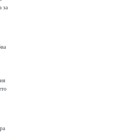
а за
бва
щия
ето
ра