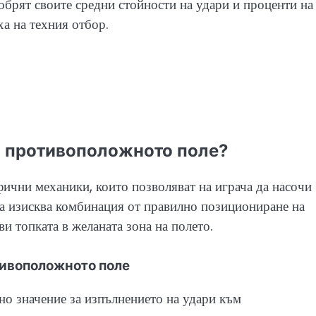
обрят своите средни стойности на удари и проценти на
ха на техния отбор.
м противоположното поле?
чни механики, които позволяват на играча да насочи
ика изисква комбинация от правилно позициониране на
ви топката в желаната зона на полето.
тивоположното поле
но значение за изпълнението на удари към