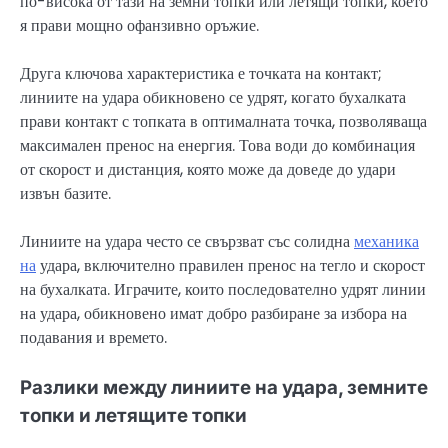
по-висока от тази на земни топки или летящи топки, което
я прави мощно офанзивно оръжие.
Друга ключова характеристика е точката на контакт;
линиите на удара обикновено се удрят, когато бухалката
прави контакт с топката в оптималната точка, позволяваща
максимален пренос на енергия. Това води до комбинация
от скорост и дистанция, която може да доведе до удари
извън базите.
Линиите на удара често се свързват със солидна
механика
на
удара, включително правилен пренос на тегло и скорост
на бухалката. Играчите, които последователно удрят линии
на удара, обикновено имат добро разбиране за избора на
подавания и времето.
Разлики между линиите на удара, земните
топки и летящите топки