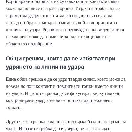
Коригирането на ъгъла на бухалката при контакта също
може да повлияе на траекторията. Играчите трябва да се
стремят да ударят топката малко под центъра й, за да
създадат обратен завъртящ момент, който допринася за
линията на удара. Редовното преглеждане на видео записи
на ударите може да помогне за идентифициране на
области за подобрение.
Общи грешки, които да се избягват при
удрянето на линии на удара
Една обща грешка е да се удря твърде силно, което може да
доведе до лош контакт и повдигнати топки вместо линии
на удара. Играчите трябва да се фокусират върху плавен,
контролирани удар, а не да се опитват да преодолеят
топката.
Друга честа грешка е да не се поддържа баланс по време на
удара. Играчите трябва да се уверят, че теглото им е