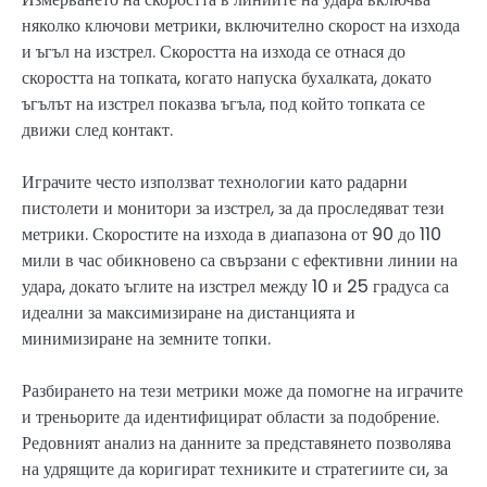
няколко ключови метрики, включително скорост на изхода
и ъгъл на изстрел. Скоростта на изхода се отнася до
скоростта на топката, когато напуска бухалката, докато
ъгълът на изстрел показва ъгъла, под който топката се
движи след контакт.
Играчите често използват технологии като радарни
пистолети и монитори за изстрел, за да проследяват тези
метрики. Скоростите на изхода в диапазона от 90 до 110
мили в час обикновено са свързани с ефективни линии на
удара, докато ъглите на изстрел между 10 и 25 градуса са
идеални за максимизиране на дистанцията и
минимизиране на земните топки.
Разбирането на тези метрики може да помогне на играчите
и треньорите да идентифицират области за подобрение.
Редовният анализ на данните за представянето позволява
на удрящите да коригират техниките и стратегиите си, за