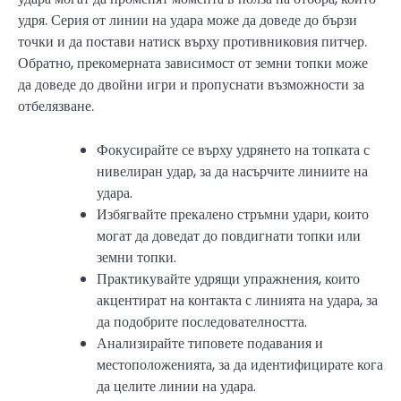
удря. Серия от линии на удара може да доведе до бързи
точки и да постави натиск върху противниковия питчер.
Обратно, прекомерната зависимост от земни топки може
да доведе до двойни игри и пропуснати възможности за
отбелязване.
Фокусирайте се върху удрянето на топката с
нивелиран удар, за да насърчите линиите на
удара.
Избягвайте прекалено стръмни удари, които
могат да доведат до повдигнати топки или
земни топки.
Практикувайте удрящи упражнения, които
акцентират на контакта с линията на удара, за
да подобрите последователността.
Анализирайте типовете подавания и
местоположенията, за да идентифицирате кога
да целите линии на удара.