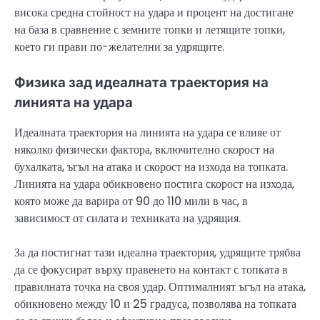
висока средна стойност на удара и процент на достигане
на база в сравнение с земните топки и летящите топки,
което ги прави по-желателни за удрящите.
Физика зад идеалната траектория на
линията на удара
Идеалната траектория на линията на удара се влияе от
няколко физически фактора, включително скорост на
бухалката, ъгъл на атака и скорост на изхода на топката.
Линията на удара обикновено постига скорост на изхода,
която може да варира от 90 до 110 мили в час, в
зависимост от силата и техниката на удрящия.
За да постигнат тази идеална траектория, удрящите трябва
да се фокусират върху правенето на контакт с топката в
правилната точка на своя удар. Оптималният ъгъл на атака,
обикновено между 10 и 25 градуса, позволява на топката