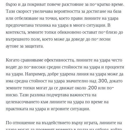
бързо и да покриват повече разстояние за по-кратко време.
Тази скорост увеличава вероятността за достигане на база
или отбелязване на точки, което прави линиите на удара
предпочитана техника на удара в много ситуации. В
контекста, земните топки обикновено остават по-близо до
вътрешното поле, което може да доведе до по-лесни
аутове за защитата.
Когато сравняваме ефективността, линиите на удара често
водят до по-високи средни стойности на удара и проценти
на удари. Например, добре ударена линия на удара може да
има средна стойност на удара значително над .300, докато
земните топки могат да се движат около .200 или по-
ниско. Тази разлика подчертава важността на
целенасочването към линиите на удара по време на
практиката на удара и игровите ситуации.
По отношение на въздействието върху играта, линиите на
удара могат да променят момента в полза на отбора, който