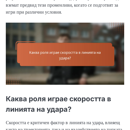
вземат предвид тези променливи, когато се подготвят за
игри при различни условия.
Каква роля играе скоростта в
линията на удара?
Скоростта е критичен фактор в линията на удара, влияещ
както на траекторията, така и на въздействието на топката.