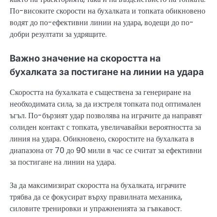
По-високите скорости на бухалката и топката обикновено
водят до по-ефективни линии на удара, водещи до по-
добри резултати за удрящите.
Важно значение на скоростта на
бухалката за постигане на линии на удара
Скоростта на бухалката е съществена за генериране на
необходимата сила, за да изстреля топката под оптимален
ъгъл. По-бързият удар позволява на играчите да направят
солиден контакт с топката, увеличавайки вероятността за
линия на удара. Обикновено, скоростите на бухалката в
диапазона от 70 до 90 мили в час се считат за ефективни
за постигане на линии на удара.
За да максимизират скоростта на бухалката, играчите
трябва да се фокусират върху правилната механика,
силовите тренировки и упражненията за гъвкавост.