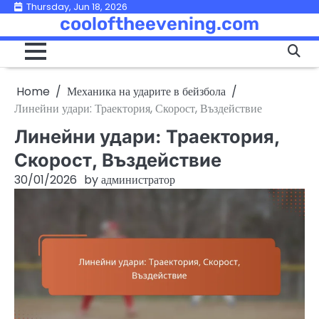
Skip
Thursday, Jun 18, 2026
cooloftheevening.com
to
content
Home
Механика на ударите в бейзбола
Линейни удари: Траектория, Скорост, Въздействие
Линейни удари: Траектория,
Скорост, Въздействие
30/01/2026
by
администратор