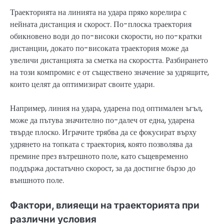
Траекторията на линията на удара пряко корелира с
нейната дистанция и скорост. По-плоска траектория
обикновено води до по-високи скорости, но по-кратки
дистанции, докато по-високата траектория може да
увеличи дистанцията за сметка на скоростта. Разбирането
на този компромис е от съществено значение за удрящите,
които целят да оптимизират своите удари.
Например, линия на удара, ударена под оптимален ъгъл,
може да пътува значително по-далеч от една, ударена
твърде плоско. Играчите трябва да се фокусират върху
удрянето на топката с траектория, която позволява да
премине през вътрешното поле, като същевременно
поддържа достатъчно скорост, за да достигне бързо до
външното поле.
Фактори, влияещи на траекторията при
различни условия