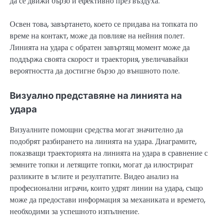
да се движи бързо и ефективно през въздуха.
Освен това, завъртането, което се придава на топката по
време на контакт, може да повлияе на нейния полет.
Линията на удара с обратен завъртящ момент може да
поддържа своята скорост и траектория, увеличавайки
вероятността да достигне бързо до външното поле.
Визуално представяне на линията на
удара
Визуалните помощни средства могат значително да
подобрят разбирането на линията на удара. Диаграмите,
показващи траекторията на линията на удара в сравнение с
земните топки и летящите топки, могат да илюстрират
разликите в ъглите и резултатите. Видео анализ на
професионални играчи, които удрят линии на удара, също
може да предостави информация за механиката и времето,
необходими за успешното изпълнение.