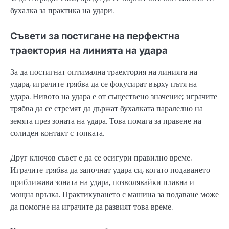
бухалка за практика на удари.
Съвети за постигане на перфектна
траектория на линията на удара
За да постигнат оптимална траектория на линията на
удара, играчите трябва да се фокусират върху пътя на
удара. Нивото на удара е от съществено значение; играчите
трябва да се стремят да държат бухалката паралелно на
земята през зоната на удара. Това помага за правене на
солиден контакт с топката.
Друг ключов съвет е да се осигури правилно време.
Играчите трябва да започнат удара си, когато подаването
приближава зоната на удара, позволявайки плавна и
мощна връзка. Практикуването с машина за подаване може
да помогне на играчите да развият това време.