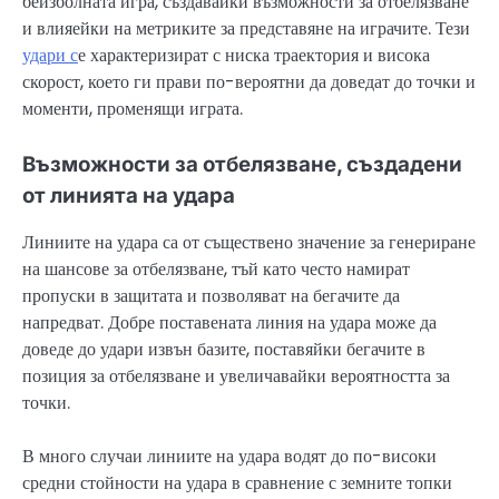
бейзболната игра, създавайки възможности за отбелязване
и влияейки на метриките за представяне на играчите. Тези
удари с
е характеризират с ниска траектория и висока
скорост, което ги прави по-вероятни да доведат до точки и
моменти, променящи играта.
Възможности за отбелязване, създадени
от линията на удара
Линиите на удара са от съществено значение за генериране
на шансове за отбелязване, тъй като често намират
пропуски в защитата и позволяват на бегачите да
напредват. Добре поставената линия на удара може да
доведе до удари извън базите, поставяйки бегачите в
позиция за отбелязване и увеличавайки вероятността за
точки.
В много случаи линиите на удара водят до по-високи
средни стойности на удара в сравнение с земните топки