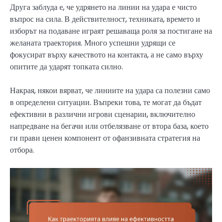
Друга заблуда е, че удрянето на линии на удара е чисто
въпрос на сила. В действителност, техниката, времето и
изборът на подаване играят решаваща роля за постигане на
желаната траектория. Много успешни удрящи се
фокусират върху качеството на контакта, а не само върху
опитите да ударят топката силно.
Накрая, някои вярват, че линиите на удара са полезни само
в определени ситуации. Въпреки това, те могат да бъдат
ефективни в различни игрови сценарии, включително
напредване на бегачи или отбелязване от втора база, което
ги прави ценен компонент от офанзивната стратегия на
отбора.