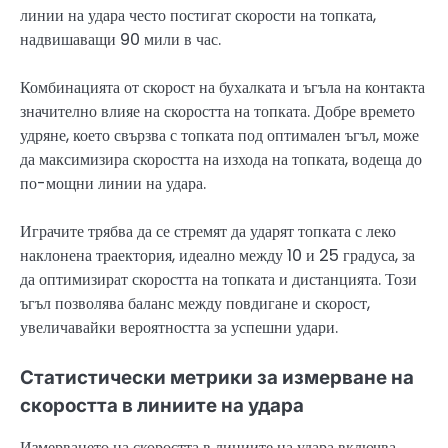
линии на удара често постигат скорости на топката,
надвишаващи 90 мили в час.
Комбинацията от скорост на бухалката и ъгъла на контакта
значително влияе на скоростта на топката. Добре времето
удряне, което свързва с топката под оптимален ъгъл, може
да максимизира скоростта на изхода на топката, водеща до
по-мощни линии на удара.
Играчите трябва да се стремят да ударят топката с леко
наклонена траектория, идеално между 10 и 25 градуса, за
да оптимизират скоростта на топката и дистанцията. Този
ъгъл позволява баланс между повдигане и скорост,
увеличавайки вероятността за успешни удари.
Статистически метрики за измерване на
скоростта в линиите на удара
Измерването на скоростта в линиите на удара включва