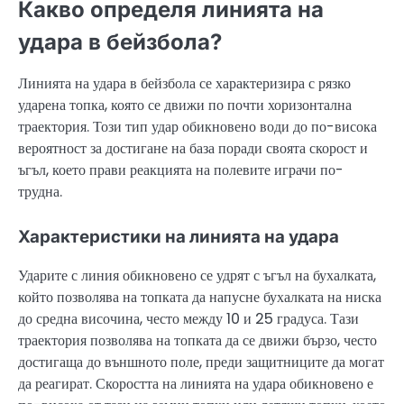
Какво определя линията на
удара в бейзбола?
Линията на удара в бейзбола се характеризира с рязко
ударена топка, която се движи по почти хоризонтална
траектория. Този тип удар обикновено води до по-висока
вероятност за достигане на база поради своята скорост и
ъгъл, което прави реакцията на полевите играчи по-
трудна.
Характеристики на линията на удара
Ударите с линия обикновено се удрят с ъгъл на бухалката,
който позволява на топката да напусне бухалката на ниска
до средна височина, често между 10 и 25 градуса. Тази
траектория позволява на топката да се движи бързо, често
достигаща до външното поле, преди защитниците да могат
да реагират. Скоростта на линията на удара обикновено е