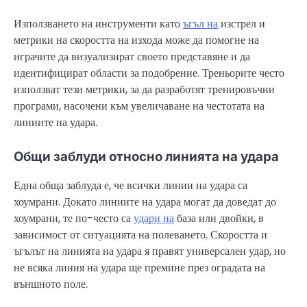
Използването на инструменти като
ъгъл на
изстрел и
метрики на скоростта на изхода може да помогне на
играчите да визуализират своето представяне и да
идентифицират области за подобрение. Треньорите често
използват тези метрики, за да разработят тренировъчни
програми, насочени към увеличаване на честотата на
линиите на удара.
Общи заблуди относно линията на удара
Една обща заблуда е, че всички линии на удара са
хоумрани. Докато линиите на удара могат да доведат до
хоумрани, те по-често са
удари на
база или двойки, в
зависимост от ситуацията на полеването. Скоростта и
ъгълът на линията на удара я правят универсален удар, но
не всяка линия на удара ще премине през оградата на
външното поле.