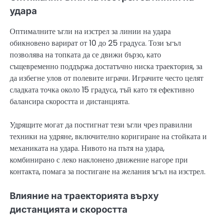
удара
Оптималните ъгли на изстрел за линии на удара
обикновено варират от 10 до 25 градуса. Този ъгъл
позволява на топката да се движи бързо, като
същевременно поддържа достатъчно ниска траектория, за
да избегне улов от полевите играчи. Играчите често целят
сладката точка около 15 градуса, тъй като тя ефективно
балансира скоростта и дистанцията.
Удрящите могат да постигнат тези ъгли чрез правилни
техники на удряне, включително коригиране на стойката и
механиката на удара. Нивото на пътя на удара,
комбинирано с леко наклонено движение нагоре при
контакта, помага за постигане на желания ъгъл на изстрел.
Влияние на траекторията върху
дистанцията и скоростта