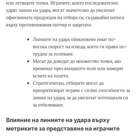
или летящите топки. Играчите, които последователно
удрят линии на удара, могат значително да увеличат
офанзивната продукция на отбора си, създавайки натиск
върху противниковия питчер и защитата.
Линиите на удара обикновено имат по-
висока скорост на изхода, което ги прави по-
трудни за полеване.
Могат да доведат до множество точки, ако
преминат през външното поле или намерят
ъглите на полето.
Стратегически, отборите могат да
приоритизират играчи с силни способности за
линии на удара, за да увеличат потенциала си
за отбелязване.
Влияние на линиите на удара върху
метриките за представяне на играчите