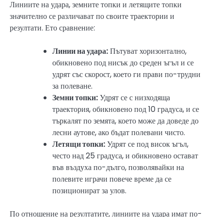
Линиите на удара, земните топки и летящите топки
значително се различават по своите траектории и
резултати. Ето сравнение:
Линии на удара:
Пътуват хоризонтално,
обикновено под нисък до среден ъгъл и се
удрят със скорост, което ги прави по-трудни
за полеване.
Земни топки:
Удрят се с низходяща
траектория, обикновено под 10 градуса, и се
търкалят по земята, което може да доведе до
лесни аутове, ако бъдат полевани чисто.
Летящи топки:
Удрят се под висок ъгъл,
често над 25 градуса, и обикновено остават
във въздуха по-дълго, позволявайки на
полевите играчи повече време да се
позиционират за улов.
По отношение на резултатите, линиите на удара имат по-