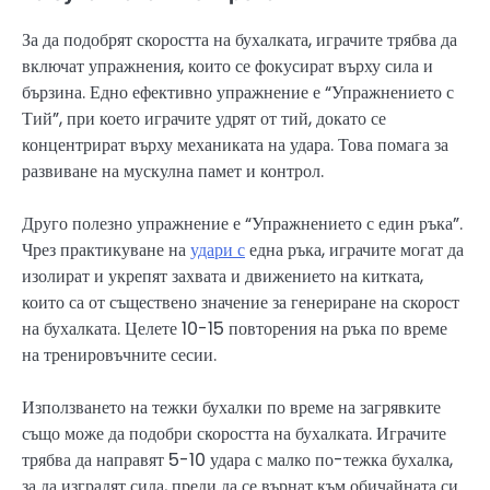
За да подобрят скоростта на бухалката, играчите трябва да
включат упражнения, които се фокусират върху сила и
бързина. Едно ефективно упражнение е “Упражнението с
Тий”, при което играчите удрят от тий, докато се
концентрират върху механиката на удара. Това помага за
развиване на мускулна памет и контрол.
Друго полезно упражнение е “Упражнението с един ръка”.
Чрез практикуване на
удари с
една ръка, играчите могат да
изолират и укрепят захвата и движението на китката,
които са от съществено значение за генериране на скорост
на бухалката. Целете 10-15 повторения на ръка по време
на тренировъчните сесии.
Използването на тежки бухалки по време на загрявките
също може да подобри скоростта на бухалката. Играчите
трябва да направят 5-10 удара с малко по-тежка бухалка,
за да изградят сила, преди да се върнат към обичайната си