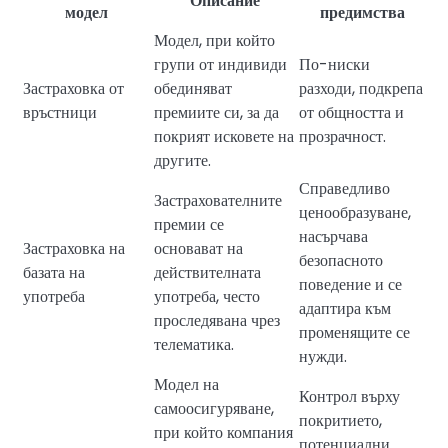
Описание
модел
предимства
Модел, при който
групи от индивиди
По-ниски
Застраховка от
обединяват
разходи, подкрепа
връстници
премиите си, за да
от общността и
покрият исковете на
прозрачност.
другите.
Справедливо
Застрахователните
ценообразуване,
премии се
насърчава
Застраховка на
основават на
безопасното
базата на
действителната
поведение и се
употреба
употреба, често
адаптира към
проследявана чрез
променящите се
телематика.
нужди.
Модел на
Контрол върху
самоосигуряване,
покритието,
при който компания
потенциални