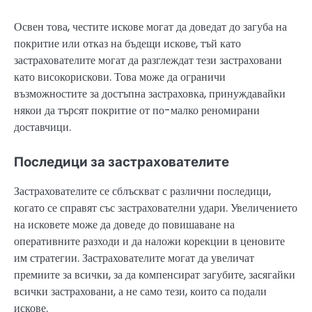
Освен това, честите искове могат да доведат до загуба на
покритие или отказ на бъдещи искове, тъй като
застрахователите могат да разглеждат тези застраховани
като високорискови. Това може да ограничи
възможностите за достъпна застраховка, принуждавайки
някои да търсят покритие от по-малко реномирани
доставчици.
Последици за застрахователите
Застрахователите се сблъскват с различни последици,
когато се справят със застрахователни удари. Увеличението
на исковете може да доведе до повишаване на
оперативните разходи и да наложи корекции в ценовите
им стратегии. Застрахователите могат да увеличат
премиите за всички, за да компенсират загубите, засягайки
всички застраховани, а не само тези, които са подали
искове.