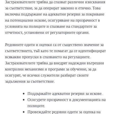
Застрахователите трябва да спазват различни изисквания
за съответствие, за да оперират законно и етично. Това
включва поддържане на адекватни резерви за покриване
на потенциални искове, осигуряване на прозрачност в
условията на полиците и спазване на стандартите за
отчетност, установени от регулаторните органи.
Редовните одити и оценки са от съществено значение за
съответствието, тъй като те помагат да се идентифицират
всякакви пропуски в спазването на регулациите.
Застрахователите трябва да внедрят надеждни вътрешни
контролни механизми и програми за обучение, за да
осигурят, че всички служители разбират своите
задължения за съответствие.
Поддържайте адекватни резерви за искове.
Осигурете прозрачност в документацията на
полиците.
Провеждайте редовни одити за оценка на