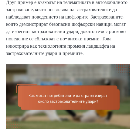
Друг пример е възходът на телематиката в автомобилното
застраховане, която позволява на застрахователите да
наблюдават поведението на шофьорите. Застрахованите,
които демонстрират безопасни шофьорски навици, могат
да избегнат застрахователни удари, докато тези с рисково
поведение се сблъскват с по-високи премии. Това
илюстрира как технологията променя ландшафта на
застрахователните удари и премиите.