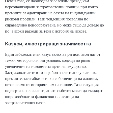
Освен това, се наблюдава забележим преход към
персонализирани застрахователни полици, при които
премиите са адаптирани на базата на индивидуални
рискови профили. Тази тенденция позволява по-
справедливо ценообразуване, но може също да доведе до
по-високи разходи за тези с история на искове.
Казуси, илюстриращи значимостта
Един забележителен казус включва регион, засегнат от
тежки метеорологични условия, водещи до рязко
увеличение на исковете за щети на имущество.
Застрахователите в този район значително увеличиха
премиите, засягайки всички собственици на жилища,
независимо от историята им на искове. Тази ситуация
подчерта как локализираните събития могат да създадат
широкообхватни финансови последици на
застрахователния пазар.