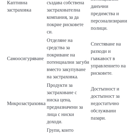
Каптивна
създава собствена
данъчни
застраховка
застрахователна
предимства и
компания, за да
персонализирани
покрие рисковете
полици.
си.
Отделяне на
Спестяване на
средства за
разходи и
покриване на
Самоосигуряване
гъвкавост в
потенциални загуби
управлението на
вместо закупуване
рисковете.
на застраховка.
Продукти за
Достъпност и
застраховане с
достъпност за
ниска цена,
Микрозастраховка
недостатъчно
предназначени за
обслужвани
лица с ниски
пазари.
доходи.
Групи, които