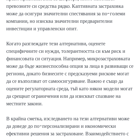
превозните си средства рядко. Каптивната застраховка
може да осигури значителни спестявания за по-големи
компании, но изисква значителни предварителни
инвестиции и управленски опит.
Когато разглеждате тези алтернативи, оценете
специфичните си нужди, толерантността си към риск и
финансовата си ситуация. Например, микрозастраховката
може да бъде жизнеспособна опция за лица в развиващи се
региони, докато бизнесите с предсказуеми рискове могат
да се възползват от самоосигуряване. Важно е също да
оцените регулаторната среда, тъй като някои модели могат
да срещнат ограничения или да изискват спазване на
местните закони.
В крайна сметка, изследването на тези алтернативи може
да доведе до по-персонализирани и икономически
ефективни решения за застраховане. Взаимодействието с