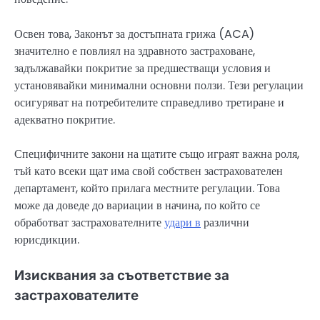
Освен това, Законът за достъпната грижа (ACA)
значително е повлиял на здравното застраховане,
задължавайки покритие за предшестващи условия и
установявайки минимални основни ползи. Тези регулации
осигуряват на потребителите справедливо третиране и
адекватно покритие.
Специфичните закони на щатите също играят важна роля,
тъй като всеки щат има свой собствен застрахователен
департамент, който прилага местните регулации. Това
може да доведе до вариации в начина, по който се
обработват застрахователните
удари в
различни
юрисдикции.
Изисквания за съответствие за
застрахователите