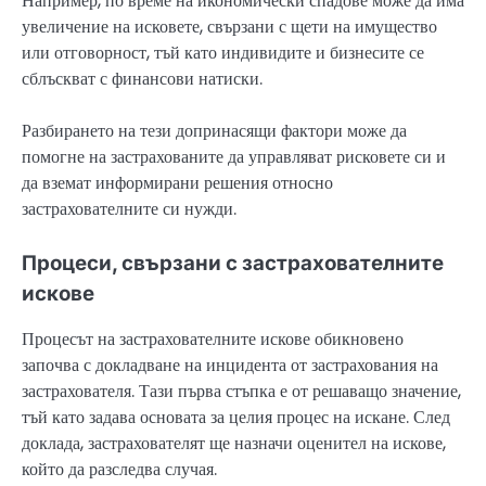
Например, по време на икономически спадове може да има
увеличение на исковете, свързани с щети на имущество
или отговорност, тъй като индивидите и бизнесите се
сблъскват с финансови натиски.
Разбирането на тези допринасящи фактори може да
помогне на застрахованите да управляват рисковете си и
да вземат информирани решения относно
застрахователните си нужди.
Процеси, свързани с застрахователните
искове
Процесът на застрахователните искове обикновено
започва с докладване на инцидента от застрахования на
застрахователя. Тази първа стъпка е от решаващо значение,
тъй като задава основата за целия процес на искане. След
доклада, застрахователят ще назначи оценител на искове,
който да разследва случая.