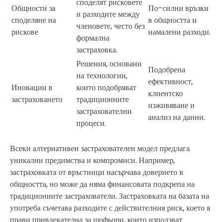
споделят рисковете
Общности за
По-силни връзки
и разходите между
споделяне на
в общността и
членовете, често без
рискове
намалени разходи.
формална
застраховка.
Решения, основани
Подобрена
на технологии,
ефективност,
Иновации в
които подобряват
клиентско
застраховането
традиционните
изживяване и
застрахователни
анализ на данни.
процеси.
Всеки алтернативен застрахователен модел предлага
уникални предимства и компромиси. Например,
застраховката от връстници насърчава доверието в
общността, но може да няма финансовата подкрепа на
традиционните застрахователи. Застраховката на базата на
употреба съчетава разходите с действителния риск, което я
прави привлекателна за шофьори, които използват