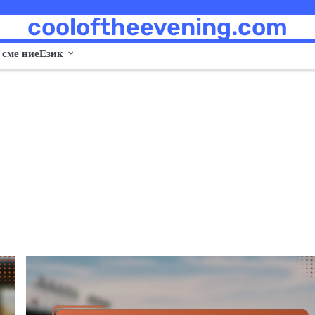
cooloftheevening.com
 сме ние
Език