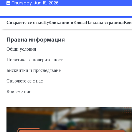
Skip
Thursday, Jun 18, 2026
to
content
Свържете се с нас
Публикации в блога
Начална страница
Кои
Правна информация
Общи условия
Политика за поверителност
Бисквитки и проследяване
Свържете се с нас
Кои сме ние